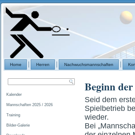
Home
Herren
Nachwuchsmannschaften
Kon
Beginn der 
Kalender
Seid dem erst
Mannschaften 2025 / 2026
Spielbetrieb b
Training
wieder.
Bei „Mannschaf
Bilder-Galerie
der einzelnen